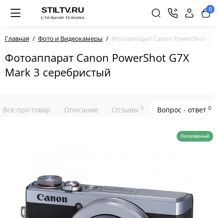
0
Главная
Фото и Видеокамеры
Фотоаппарат Canon PowerShot G7X
Фотоаппарат Canon PowerShot G7X
Mark 3 серебристый
0
0
Все про товар
Описание
Отзывы
Вопрос - ответ
Популярный