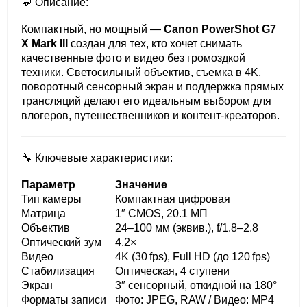
💬 Описание:
Компактный, но мощный —
Canon PowerShot G7
X Mark III
создан для тех, кто хочет снимать
качественные фото и видео без громоздкой
техники. Светосильный объектив, съемка в 4K,
поворотный сенсорный экран и поддержка прямых
трансляций делают его идеальным выбором для
влогеров, путешественников и контент-креаторов.
🔧 Ключевые характеристики:
Параметр
Значение
Тип камеры
Компактная цифровая
Матрица
1″ CMOS, 20.1 МП
Объектив
24–100 мм (эквив.), f/1.8–2.8
Оптический зум
4.2×
Видео
4K (30 fps), Full HD (до 120 fps)
Стабилизация
Оптическая, 4 ступени
Экран
3″ сенсорный, откидной на 180°
Форматы записи
Фото: JPEG, RAW / Видео: MP4