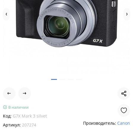
В наличии
Код:
G7X Mark 3 silvet
Производитель:
Canon
Артикул:
207274