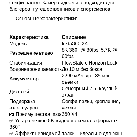
селфи-палку). Камера идеально подходит для
блогеров, путешественников и спортсменов.
📊 Основные характеристики:
Характеристика
Описание
Модель
Insta360 X4
8K 360° @ 30fps, 5.7K @
Разрешение видео
60fps
Стабилизация
FlowState с Horizon Lock
Водонепроницаемость
До 10 м без бокса
2290 мАч, до 135 мин.
Аккумулятор
съёмки
Сенсорный 2.5" круглый
Дисплей
экран
Поддержка
Селфи-палки, крепления,
аксессуаров
чехлы
📸 Преимущества Insta360 X4:
✅ Ультра-чёткое 8K-видео и съёмка в формате
360°.
✅ Эффект невидимой палки – идеально для экшн-