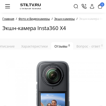
0
Главная
Фото и Видеокамеры
Экшн камеры
Экшн-камера Inst
Экшн-камера Insta360 X4
0
0
Описание
Характеристики
Отзывы
Вопрос - ответ