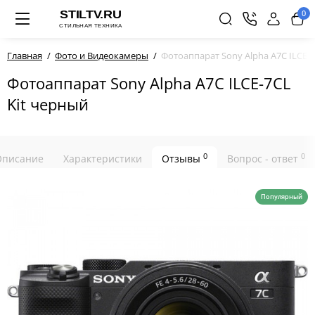
0
Главная
Фото и Видеокамеры
Фотоаппарат Sony Alpha A7C ILCE-7
Фотоаппарат Sony Alpha A7C ILCE-7CL
Kit черный
0
0
Описание
Характеристики
Отзывы
Вопрос - ответ
Популярный