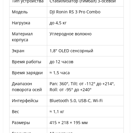
Тип устройства
Стабилизатор (гимбал) 3-осевой
Модель
DJI Ronin RS 3 Pro Combo
Нагрузка
до 4,5 кг
Материал
Углеродное волокно
корпуса
Экран
1,8" OLED сенсорный
Время работы
до 12 часов
Время зарядки
≈ 1,5 часа
Диапазон
Pan: 360°, Tilt: от -112° до +214°,
поворота осей
Roll: от -95° до +240°
Интерфейсы
Bluetooth 5.0, USB-C, Wi-Fi
Вес
≈ 1,1 кг
Размеры
415 × 218 × 195 мм