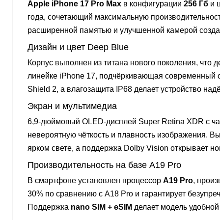
Apple iPhone 17 Pro Max
в конфигурации
256 Гб
и 
года, сочетающий максимальную производительнос
расширенной памятью и улучшенной камерой создана
Дизайн и цвет Deep Blue
Корпус выполнен из титана нового поколения, что 
линейке iPhone 17, подчёркивающая современный 
Shield 2, а влагозащита IP68 делает устройство на
Экран и мультимедиа
6,9-дюймовый OLED-дисплей Super Retina XDR с ч
невероятную чёткость и плавность изображения. Вы
ярком свете, а поддержка Dolby Vision открывает 
Производительность на базе A19 Pro
В смартфоне установлен процессор
A19 Pro
, прои
30% по сравнению с A18 Pro и гарантирует безупр
Поддержка
nano SIM + eSIM
делает модель удобной