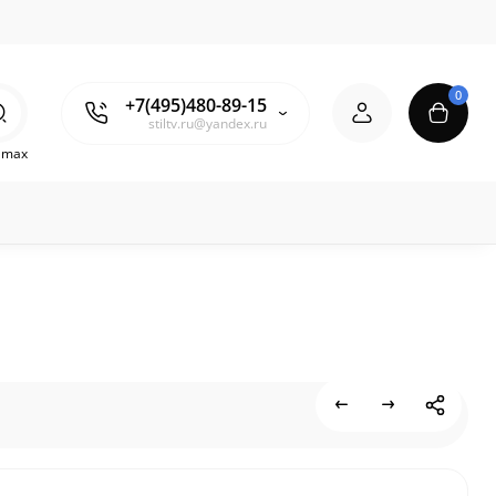
0
+7(495)480-89-15
stiltv.ru@yandex.ru
o max