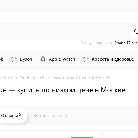
Я ищу, например,
iPhone 17 pr
ok
Dyson
Apple Watch
Красота и здоровье
17 Pro Max 256Gb Deep Blue (темно-синий) (nano SIM+eSIM)
lue — купить по низкой цене в Москве
5
0
Отзывы
Вопрос - ответ