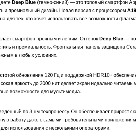
цвете
Deep Blue
(темно-синий) — это топовый смартфон Ap
ть и премиальный дизайн. Новая версия с процессором
A19
 для тех, кто хочет использовать все возможности флагма
делает смартфон прочным и лёгким. Оттенок
Deep Blue
— но
стиль и премиальность. Фронтальная панель защищена Cer
дёжным в любых условиях.
астотой обновления 120 Гц и поддержкой HDR10+ обеспечи
сокая яркость до 2000 нит делает экран идеально читаемы
новые возможности для мультимедиа.
зведённый по 3-нм техпроцессу. Он обеспечивает прирост ск
ечную работу даже с самыми требовательными приложениям
 для использования с несколькими операторами.