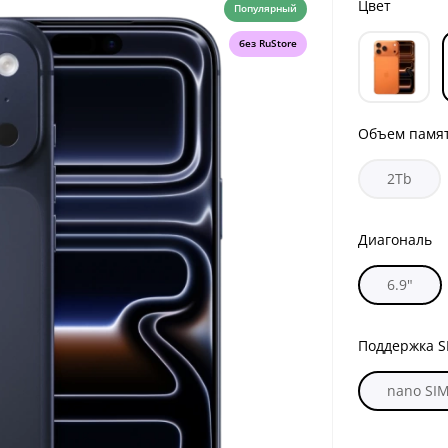
Цвет
Популярный
без RuStore
Объем памя
2Tb
Диагональ
6.9"
Поддержка S
nano SI