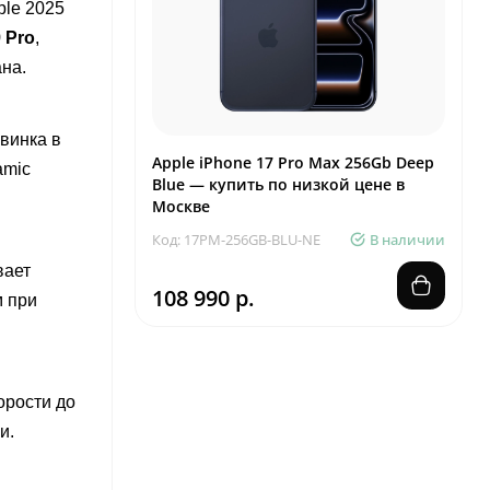
ple 2025
 Pro
,
на.
винка в
Apple iPhone 17 Pro Max 256Gb Deep
amic
Blue — купить по низкой цене в
Москве
Код: 17PM-256GB-BLU-NE
В наличии
вает
108 990 р.
м при
орости до
и.