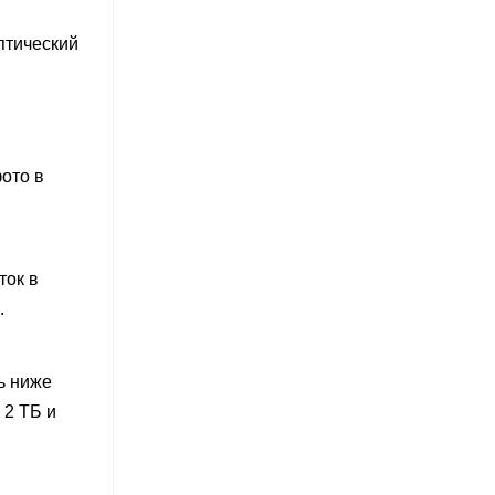
птический
фото в
ток в
.
ь ниже
 2 ТБ и