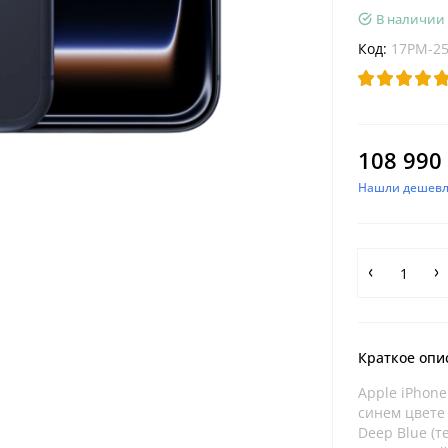
В наличии
Код:
17PM-2
108 990 
Нашли дешевл
Краткое опи
Apple iPhone
синем цвете 
Deep Blue (т