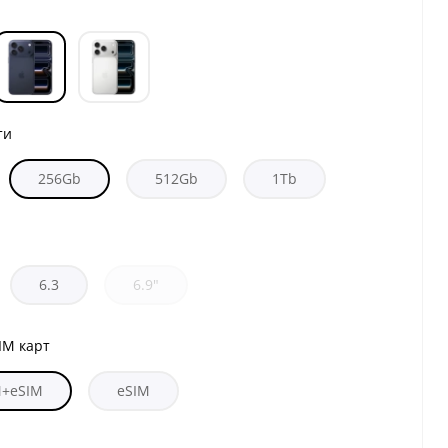
ти
256Gb
512Gb
1Tb
6.3
6.9"
IM карт
M+eSIM
eSIM