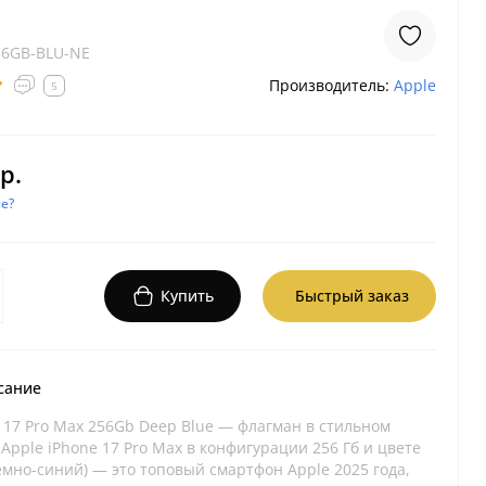
56GB-BLU-NE
Производитель:
Apple
5
р.
е?
Купить
Быстрый заказ
сание
 17 Pro Max 256Gb Deep Blue — флагман в стильном
Apple iPhone 17 Pro Max в конфигурации 256 Гб и цвете
емно-синий) — это топовый смартфон Apple 2025 года,