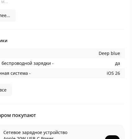
м...
ее...
ики
Deep blue
 беспроводной зарядки -
да
ная система -
iOS 26
все
аром покупают
Сетевое зарядное устройство
Apple 20W USB-C Power