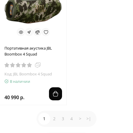
Портативная акустика JBL
Boombox 4 Squad
Код: JBL Boombox 4 Squad
В наличии
40 990 р.
1
2
3
4
>
>|