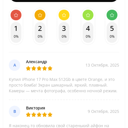
1
2
3
4
5
0%
0%
0%
0%
0%
Александр
А
13 Октября, 2025
Купил iPhone 17 Pro Max 512Gb в цвете Orange, и это
просто бомба! Экран шикарный, яркий, плавный.
Камеры — мечта фотографа, особенно ночной режим.
Виктория
В
9 Октября, 2025
Я наконец-то обновила свой старенький айфон на