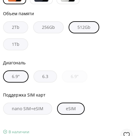
Объем памяти
2Tb
256Gb
512Gb
1Tb
Диагональ
6.9"
6.3
6.9"
Поддержка SIM карт
nano SIM+eSIM
eSIM
В наличии