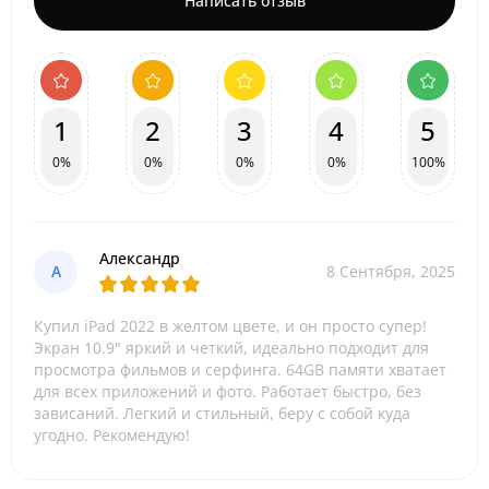
Написать отзыв
1
2
3
4
5
0%
0%
0%
0%
100%
Александр
А
8 Сентября, 2025
Купил iPad 2022 в желтом цвете, и он просто супер!
Экран 10.9" яркий и четкий, идеально подходит для
просмотра фильмов и серфинга. 64GB памяти хватает
для всех приложений и фото. Работает быстро, без
зависаний. Легкий и стильный, беру с собой куда
угодно. Рекомендую!