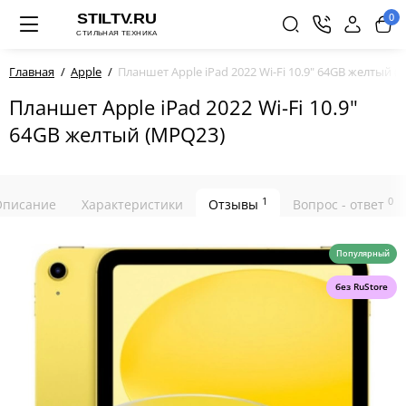
0
Главная
Apple
Планшет Apple iPad 2022 Wi-Fi 10.9" 64GB желтый 
Планшет Apple iPad 2022 Wi-Fi 10.9"
64GB желтый (MPQ23)
1
0
Описание
Характеристики
Отзывы
Вопрос - ответ
Популярный
без RuStore