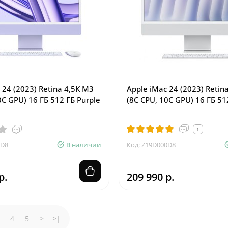
 24 (2023) Retina 4,5K M3
Apple iMac 24 (2023) Retin
0C GPU) 16 ГБ 512 ГБ Purple
(8C CPU, 10C GPU) 16 ГБ 512
1
0D8
В наличии
Код: Z19D000D8
р.
209 990 р.
4
5
>
>|