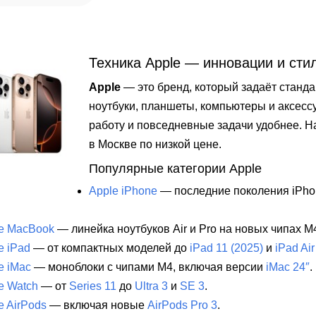
Техника Apple — инновации и сти
Apple
— это бренд, который задаёт станда
ноутбуки, планшеты, компьютеры и аксесс
работу и повседневные задачи удобнее. 
в Москве по низкой цене.
Популярные категории Apple
Apple iPhone
— последние поколения iPho
e MacBook
— линейка ноутбуков Air и Pro на новых чипах M
e iPad
— от компактных моделей до
iPad 11 (2025)
и
iPad Air
e iMac
— моноблоки с чипами M4, включая версии
iMac 24″
.
e Watch
— от
Series 11
до
Ultra 3
и
SE 3
.
e AirPods
— включая новые
AirPods Pro 3
.