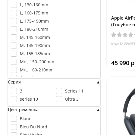
L, 130-160mm
L, 160-175mm
Apple AirP
L, 175–190mm
(Голубое 
L, 180-210mm
M, 145-160mm
Код: MWW63
M, 145-190mm
M, 155-185mm
M/L, 150–200mm
45 990 р
M/L, 160-210mm
One size
Серия
S, 130-145mm
3
Series 11
S, 130-160mm
series 10
Ultra 3
S/M, 130-180mm
Цвет ремешка
Blanc
Bleu Du Nord
Bleu Hydra