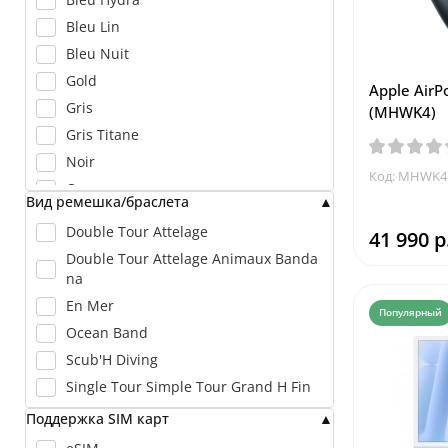
Bleu Lin
Bleu Nuit
Gold
Apple AirP
Gris
(MHWK4)
Gris Titane
Noir
Код: MHWK4
Orange
Вид ремешка/браслета
Vert Moyen
Double Tour Attelage
41 990 р
Double Tour Attelage Animaux Banda
na
En Mer
Популярный
Ocean Band
Scub'H Diving
Single Tour Simple Tour Grand H Fin
Поддержка SIM карт