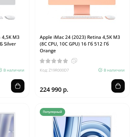
a 4,5K M3
Apple iMac 24 (2023) Retina 4,5K M3
Б Silver
(8C CPU, 10C GPU) 16 Гб 512 Гб
Orange
В наличии
Код: Z19R000D7
В наличии
224 990 р.
Популярный