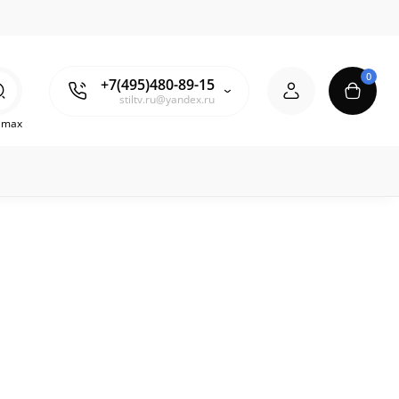
0
+7(495)480-89-15
stiltv.ru@yandex.ru
o max