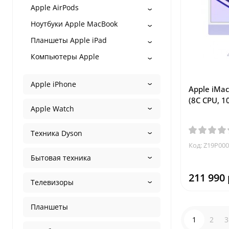
Apple AirPods
Desert titanium
Ноутбуки Apple MacBook
Fauve Deployment Buckle
Finish Titan
Планшеты Apple iPad
Finish Titanium
Компьютеры Apple
Gold
Gray
Apple iPhone
Apple iMac
Green
(8C CPU, 1
Jet black
Apple Watch
lavender
Техника Dyson
light gold
Код: Z19P00
Midnight
Бытовая техника
mist blue
natural
211 990 
Телевизоры
natural titanium
navy
Планшеты
noir
1
2
3