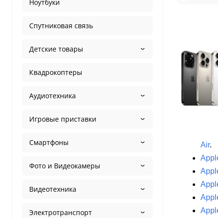
Noir Deployment Buckle
Ноутбуки
Orange
Спутниковая связь
Pink
Purple
Детские товары
rose gold
sage
Квадрокоптеры
satiné
Sienna
Аудиотехника
Silver
Игровые приставки
sky blue
slate
Смартфоны
Air
.
space gray
Appl
Starlight
Фото и Видеокамеры
Appl
teal
Appl
Terra
Видеотехника
Appl
Titanium
Appl
ultramarine
Электротранспорт