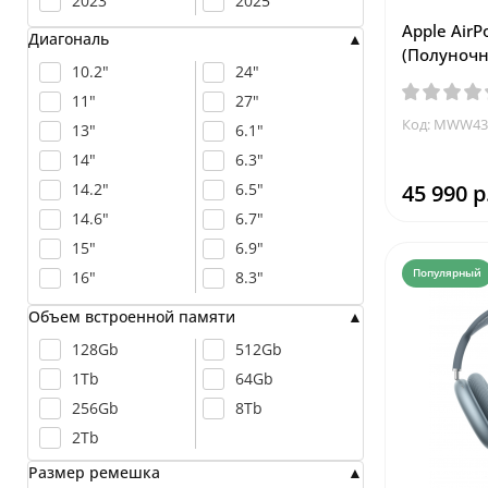
2023
2025
Apple AirP
Диагональ
(Полуноч
10.2"
24"
11"
27"
Код: MWW43
13"
6.1"
14"
6.3"
14.2"
6.5"
45 990 р
14.6"
6.7"
15"
6.9"
Популярный
16"
8.3"
Объем встроенной памяти
128Gb
512Gb
1Tb
64Gb
256Gb
8Tb
2Tb
Размер ремешка