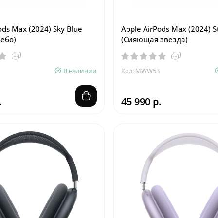
ods Max (2024) Sky Blue
Apple AirPods Max (2024) St
небо)
(Сияющая звезда)
В наличии
Код: MWW53
.
45 990 р.