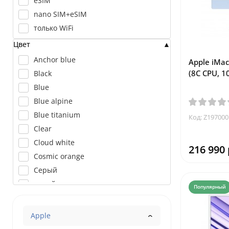
eSIM
nano SIM+eSIM
только WiFi
Цвет
Anchor blue
Apple iMac
(8C CPU, 1
Black
Blue
Blue alpine
Blue titanium
Код: Z197000
Clear
Cloud white
216 990 
Cosmic orange
Cерый
cиний
Популярный
cиний-серый
Dark brown
Apple
Deep blue