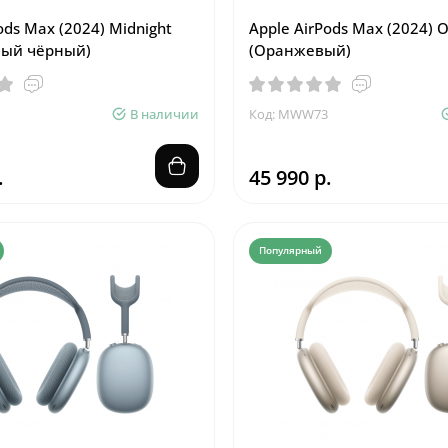
ods Max (2024) Midnight
Apple AirPods Max (2024) 
ный чёрный)
(Оранжевый)
В наличии
Код: MWW73
.
45 990 р.
Популярный