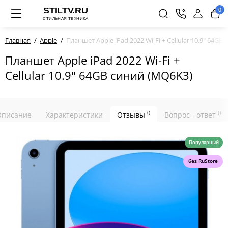
0
Главная
Apple
Планшет Apple iPad 2022 Wi-Fi + Cellular 10.9" 64GB
Планшет Apple iPad 2022 Wi-Fi +
Cellular 10.9" 64GB синий (MQ6K3)
0
0
Описание
Характеристики
Отзывы
Вопрос - ответ
Популярный
без RuStore