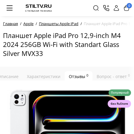
0
Главная
Apple
Планшеты Apple iPad
Планшет Apple iPad Pro 12,9
Планшет Apple iPad Pro 12,9-inch M4
2024 256GB Wi-Fi with Standart Glass
Silver MVX33
0
0
Описание
Характеристики
Отзывы
Вопрос - ответ
Популярный
без RuStore