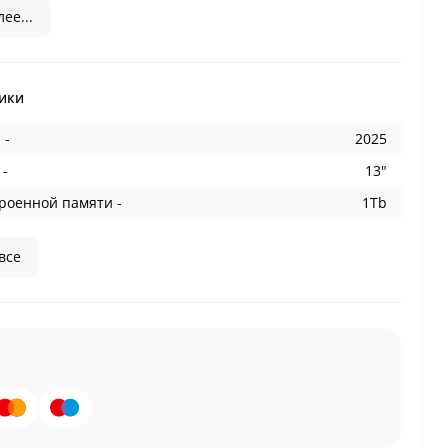
ее...
ики
 -
2025
 -
13"
роенной памяти -
1Tb
все