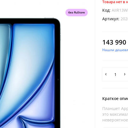
Товара нет в
Код:
AIIR13
без RuStore
Артикул:
202
143 990 
Нашли дешевл
Краткое опи
Планшет Apple
это максима
невероятное 