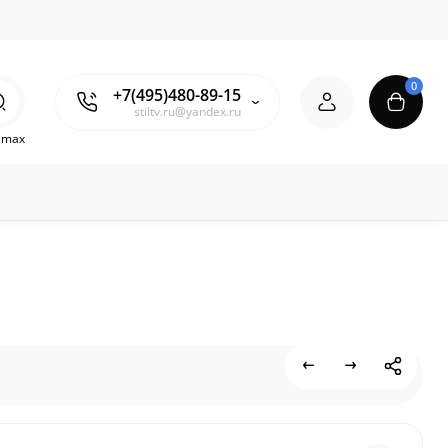
0
+7(495)480-89-15
stiltv.ru@yandex.ru
o max