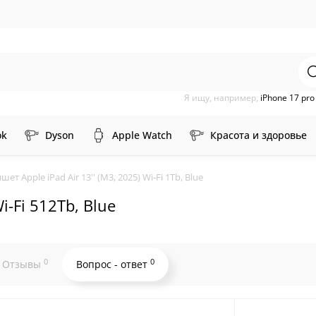
Я ищу, например,
iPhone 17 pr
ok
Dyson
Apple Watch
Красота и здоровье
шет Apple iPad Air 13'' (M3, 2025) Wi-Fi 1Tb, Blue
i-Fi 512Tb, Blue
0
0
Отзывы
Вопрос - ответ