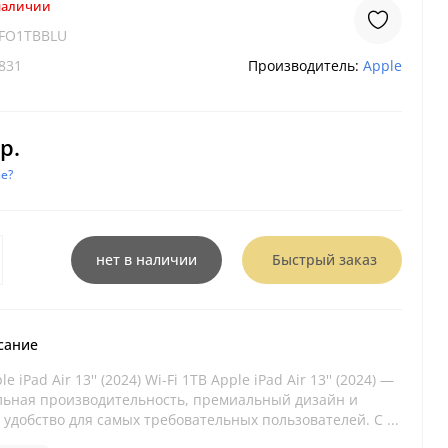
 наличии
WFO1TBBLU
831
Производитель:
Apple
р.
е?
нет в наличии
Быстрый заказ
сание
 iPad Air 13'' (2024) Wi-Fi 1TB Apple iPad Air 13'' (2024) —
льная производительность, премиальный дизайн и
удобство для самых требовательных пользователей. С ...