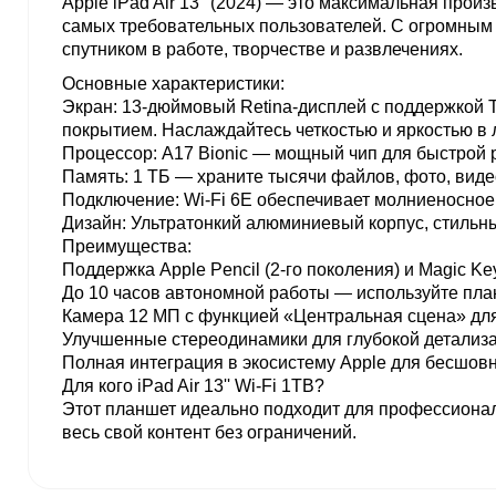
Apple iPad Air 13'' (2024) — это максимальная про
самых требовательных пользователей. С огромным
спутником в работе, творчестве и развлечениях.
Основные характеристики:
Экран: 13-дюймовый Retina-дисплей с поддержкой 
покрытием. Наслаждайтесь четкостью и яркостью в
Процессор: A17 Bionic — мощный чип для быстрой р
Память: 1 ТБ — храните тысячи файлов, фото, виде
Подключение: Wi-Fi 6E обеспечивает молниеносное 
Дизайн: Ультратонкий алюминиевый корпус, стильны
Преимущества:
Поддержка Apple Pencil (2-го поколения) и Magic K
До 10 часов автономной работы — используйте пла
Камера 12 МП с функцией «Центральная сцена» для
Улучшенные стереодинамики для глубокой детализа
Полная интеграция в экосистему Apple для бесшовн
Для кого iPad Air 13'' Wi-Fi 1TB?
Этот планшет идеально подходит для профессионалов
весь свой контент без ограничений.