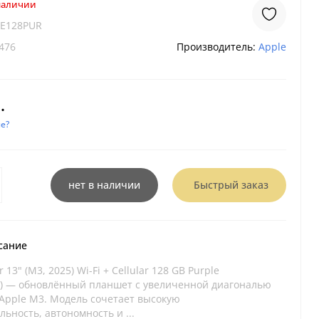
 наличии
TE128PUR
476
Производитель:
Apple
.
е?
нет в наличии
Быстрый заказ
сание
r 13" (M3, 2025) Wi-Fi + Cellular 128 GB Purple
) — обновлённый планшет с увеличенной диагональю
 Apple M3. Модель сочетает высокую
ьность, автономность и ...