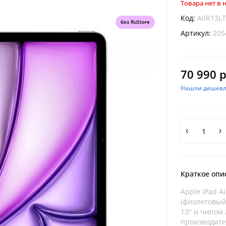
Товара нет в
Код:
AIIR13L
без RuStore
Артикул:
205
70 990 р
Нашли дешевл
Краткое опи
Apple iPad Ai
(фиолетовый
13" и чипом
производител