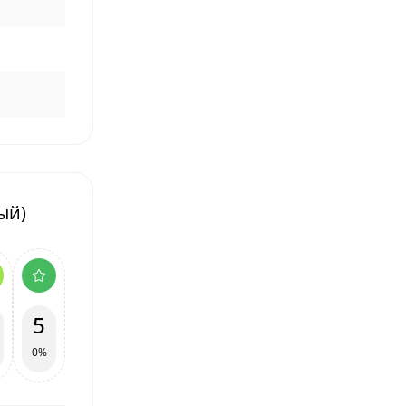
вый)
5
0%