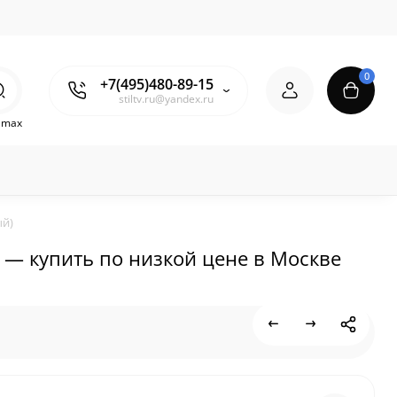
0
+7(495)480-89-15
stiltv.ru@yandex.ru
o max
ый)
ый) — купить по низкой цене в Москве