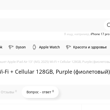
Я ищу, например,
iPhone 17 pr
ok
Dyson
Apple Watch
Красота и здоровье
шет Apple iPad Air 13'' (M3, 2025) Wi-Fi + Cellular 128GB, Purple (фиолетов
 Wi-Fi + Cellular 128GB, Purple (фиолетов
0
0
Отзывы
Вопрос - ответ