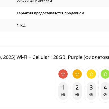
2732x2048 пикселей
Гарантия предоставляется продавцом
1 год
 2025) Wi-Fi + Cellular 128GB, Purple (фиолето
1
2
3
4
0%
0%
0%
0%