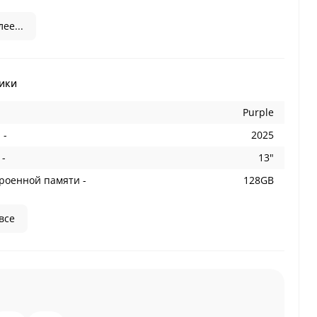
ее...
ики
Purple
 -
2025
 -
13"
роенной памяти -
128GB
все