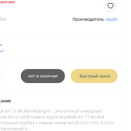
 наличии
869
Производитель:
Apple
.
е?
нет в наличии
Быстрый заказ
сание
ok Air 13 MC8K4 Midnight – Элегантный и мощный
ипом M3 и 16GB памяти Apple MacBook Air 13 MC8K4
тильный ноутбук с новым чипом M3 (8-Core CPU, 8-Core
перативной п...