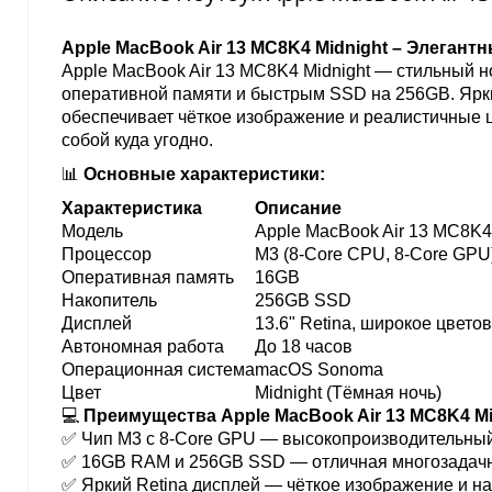
Apple MacBook Air 13 MC8K4 Midnight – Элегант
Apple MacBook Air 13 MC8K4 Midnight — стильный н
оперативной памяти и быстрым SSD на 256GB. Ярки
обеспечивает чёткое изображение и реалистичные ц
собой куда угодно.
📊
Основные характеристики:
Характеристика
Описание
Модель
Apple MacBook Air 13 MC8K4
Процессор
M3 (8-Core CPU, 8-Core GPU
Оперативная память
16GB
Накопитель
256GB SSD
Дисплей
13.6" Retina, широкое цвето
Автономная работа
До 18 часов
Операционная система
macOS Sonoma
Цвет
Midnight (Тёмная ночь)
💻
Преимущества Apple MacBook Air 13 MC8K4 Mi
✅ Чип M3 с 8-Core GPU — высокопроизводительный
✅ 16GB RAM и 256GB SSD — отличная многозадачно
✅ Яркий Retina дисплей — чёткое изображение и н