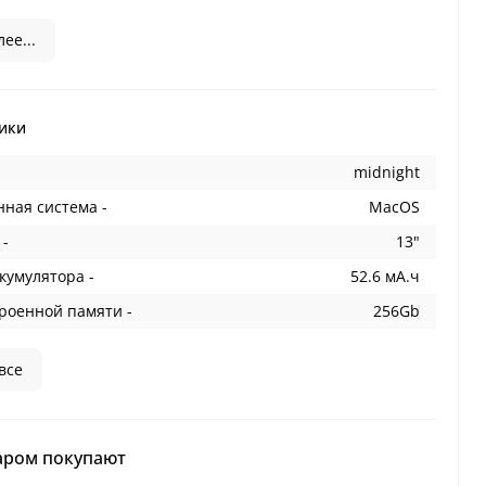
ее...
ики
midnight
ная система -
MacOS
 -
13"
кумулятора -
52.6 мА.ч
роенной памяти -
256Gb
все
аром покупают