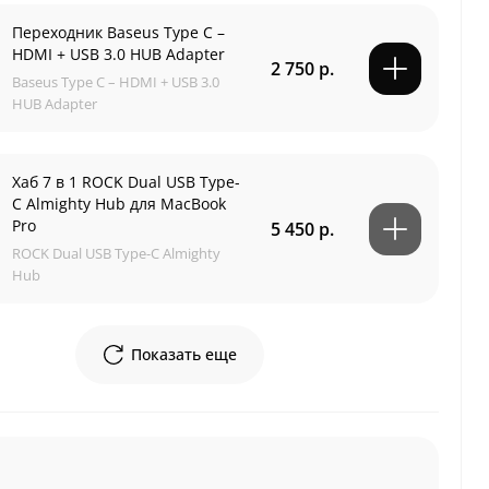
Переходник Baseus Type C –
HDMI + USB 3.0 HUB Adapter
2 750 р.
Baseus Type C – HDMI + USB 3.0
HUB Adapter
Хаб 7 в 1 ROCK Dual USB Type-
C Almighty Hub для MacBook
Pro
5 450 р.
ROCK Dual USB Type-C Almighty
Hub
Показать еще