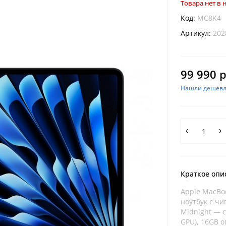
Товара нет в
Код:
MC8K4
Артикул:
202
99 990 р
Нашли дешевл
Краткое опи
Apple MacBo
ноутбук с ч
Midnight — с
GPU), 16GB о