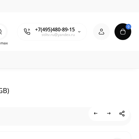
0
+7(495)480-89-15
stiltv.ru@yandex.ru
o max
GB)