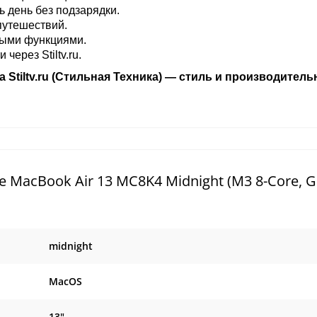
 день без подзарядки.
путешествий.
ными функциями.
ерез Stiltv.ru.
а Stiltv.ru (Стильная Техника) — стиль и производитель
 MacBook Air 13 MC8K4 Midnight (M3 8-Core, G
midnight
MacOS
13"