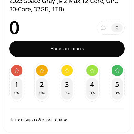
2023 Space Gray (M2 Max 12-Core, GPU
30-Core, 32GB, 1TB)
0
0
Написать отзыв
1
2
3
4
5
0%
0%
0%
0%
0%
Нет отзывов об этом товаре.