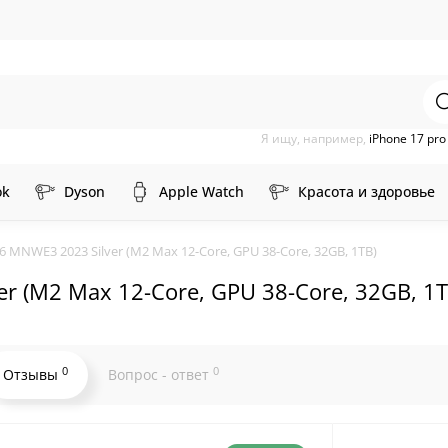
Я ищу, например,
iPhone 17 pr
ok
Dyson
Apple Watch
Красота и здоровье
 MNWE3 2023 Silver (M2 Max 12-Core, GPU 38-Core, 32GB, 1TB)
r (M2 Max 12-Core, GPU 38-Core, 32GB, 1T
0
0
Отзывы
Вопрос - ответ