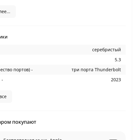
ее...
ики
серебристый
5.3
ество портов) -
три порта Thunderbolt
 -
2023
все
аром покупают