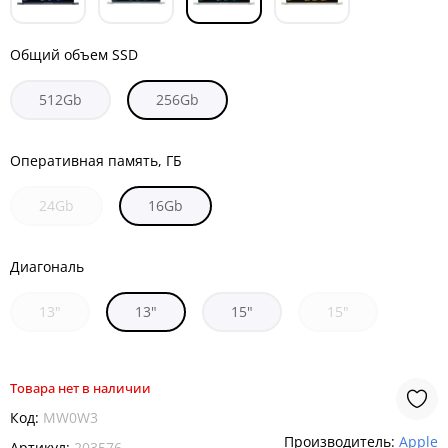
Общий объем SSD
512Gb
256Gb
Оперативная память, ГБ
24Gb
16Gb
Диагональ
13"
13"
15"
15"
Товара нет в наличии
Код:
MW0W3
Производитель:
Apple
Артикул:
203576