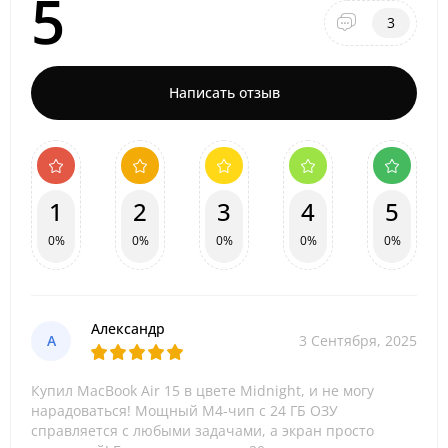
5
3
Написать отзыв
1
2
3
4
5
0%
0%
0%
0%
0%
Александр
А
3 Сентября, 2025
Купил MacBook Air 15 в цвете Midnight, и не могу
нарадоваться! Мощный M4-чип с 24 ГБ ОЗУ
справляется с любыми задачами, а экран просто