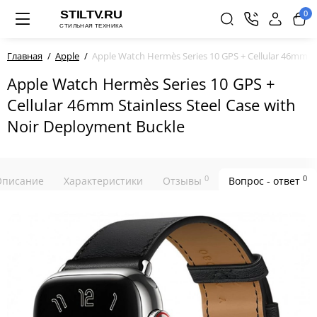
0
Главная
Apple
Apple Watch Hermès Series 10 GPS + Cellular 46mm St
Apple Watch Hermès Series 10 GPS +
Cellular 46mm Stainless Steel Case with
Noir Deployment Buckle
0
0
Описание
Характеристики
Отзывы
Вопрос - ответ