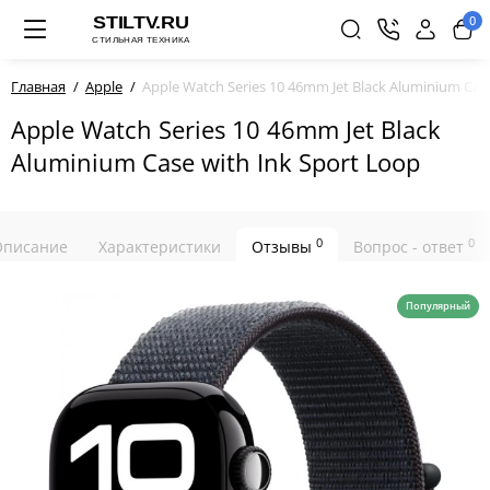
0
Главная
Apple
Apple Watch Series 10 46mm Jet Black Aluminium Cas
Apple Watch Series 10 46mm Jet Black
Aluminium Case with Ink Sport Loop
0
0
Описание
Характеристики
Отзывы
Вопрос - ответ
Популярный