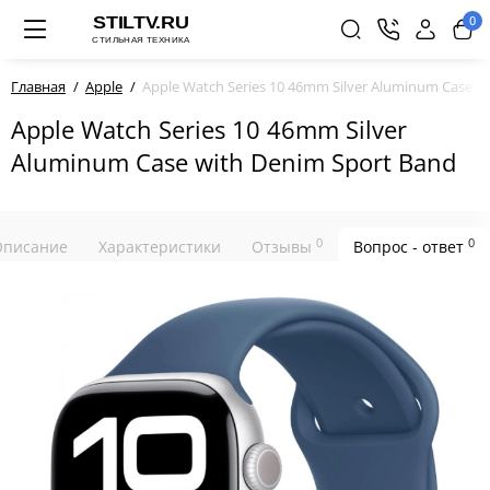
0
Главная
Apple
Apple Watch Series 10 46mm Silver Aluminum Case w
Apple Watch Series 10 46mm Silver
Aluminum Case with Denim Sport Band
0
0
Описание
Характеристики
Отзывы
Вопрос - ответ