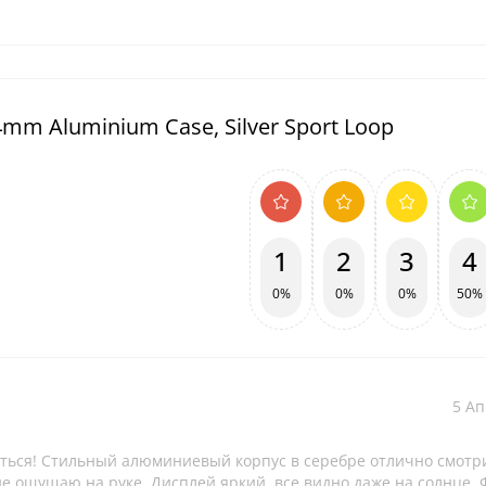
4mm Aluminium Case, Silver Sport Loop
1
2
3
4
0%
0%
0%
50%
5 Ап
ваться! Стильный алюминиевый корпус в серебре отлично смотри
не ощущаю на руке. Дисплей яркий, все видно даже на солнце.