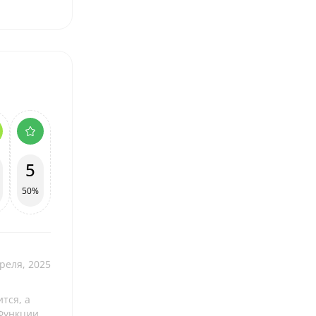
5
50%
реля, 2025
тся, а
 Функции