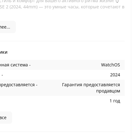
стиль и комфорт для вашего активного ритма жизни! ⌚
SE 2 (2024, 44mm) — это умные часы, которые сочетают в
ее...
ики
ная система -
WatchOS
 -
2024
предоставляется -
Гарантия предоставляется
продавцом
1 год
все