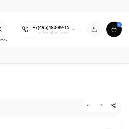
0
+7(495)480-89-15
stiltv.ru@yandex.ru
o max