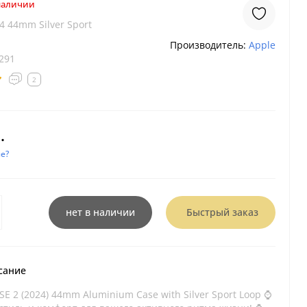
 наличии
4 44mm Silver Sport
Производитель:
Apple
291
2
.
е?
нет в наличии
Быстрый заказ
сание
SE 2 (2024) 44mm Aluminium Case with Silver Sport Loop ⌚