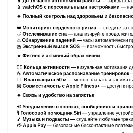
🔋
До 18 часов автономной работы
— заряда хват
📱
watchOS с персональными настройками
— нас
🔹 Полный контроль над здоровьем и безопасн
❤️
Мониторинг сердечного ритма
— следите за с
🌙
Отслеживание сна
— анализируйте продолжител
⚠
Обнаружение падений
— часы автоматически п
🆘
Экстренный вызов SOS
— возможность быстро 
🔹 Фитнес и активный образ жизни
🏃‍♂️
Кольца активности
— визуальная мотивация дв
💪
Автоматическое распознавание тренировок
—
🏊‍♂️
Влагозащита 50 м
— можно плавать и занимать
🎽
Совместимость с Apple Fitness+
— доступ к п
🔹 Связь и удобство на запястье
📲
Уведомления о звонках, сообщениях и прило
🎙
Голосовой помощник Siri
— управление устройс
🎵
Музыка и подкасты
— слушайте любимые треки
💳
Apple Pay
— безопасные бесконтактные платежи