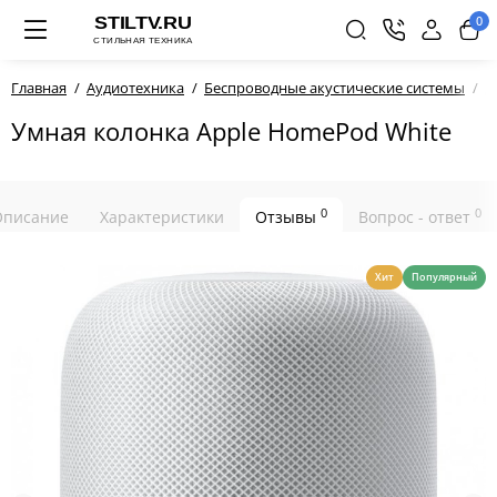
0
Главная
Аудиотехника
Беспроводные акустические системы
Д
Умная колонка Apple HomePod White
0
0
Описание
Характеристики
Отзывы
Вопрос - ответ
Хит
Популярный