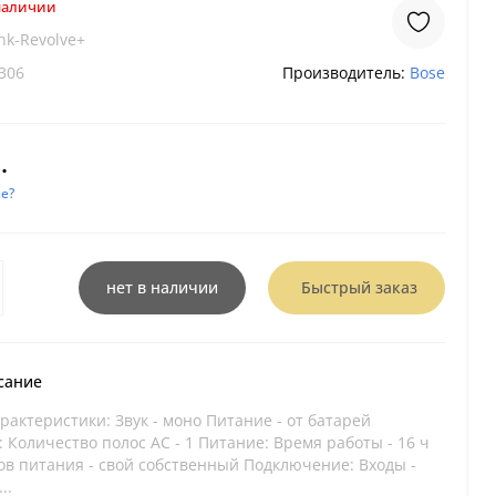
 наличии
nk-Revolve+
306
Производитель:
Bose
.
е?
нет в наличии
Быстрый заказ
сание
актеристики: Звук - моно Питание - от батарей
 Количество полос AC - 1 Питание: Время работы - 16 ч
ов питания - свой собственный Подключение: Входы -
..