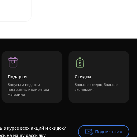
Подарки
Скидки
Бонусы и подарки
Больше скидок, больше
постоянным клиентам
экономии!
магазина
ь в курсе всех акций и скидок?
Подписаться
Подписаться
сь на нашу рассылку