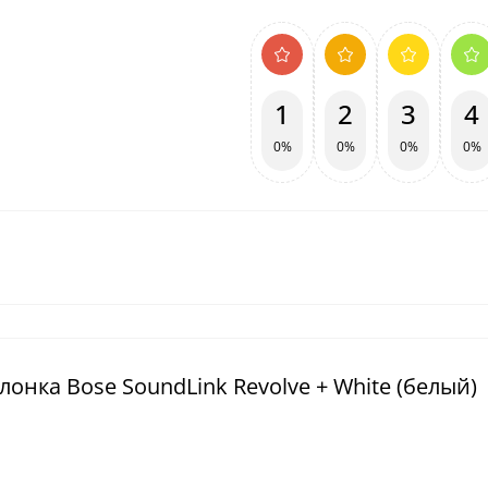
1
2
3
4
0%
0%
0%
0%
онка Bose SoundLink Revolve + White (белый)