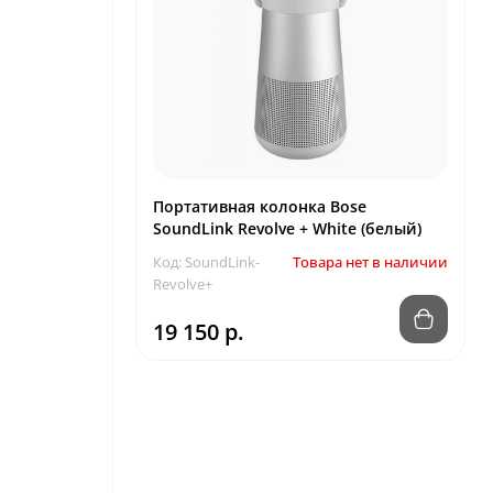
Портативная колонка Bose
SoundLink Revolve + White (белый)
Код: SoundLink-
Товара нет в наличии
Revolve+
19 150 р.