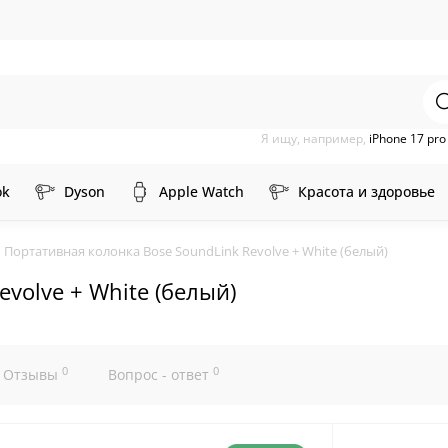
Я ищу, например,
iPhone 17 pr
ok
Dyson
Apple Watch
Красота и здоровье
Портативная колонка Bose SoundLink Revolve + White (белый)
volve + White (белый)
0
0
Отзывы
Вопрос - ответ