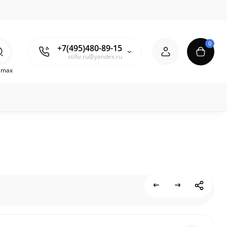
0
+7(495)480-89-15
stiltv.ru@yandex.ru
o max