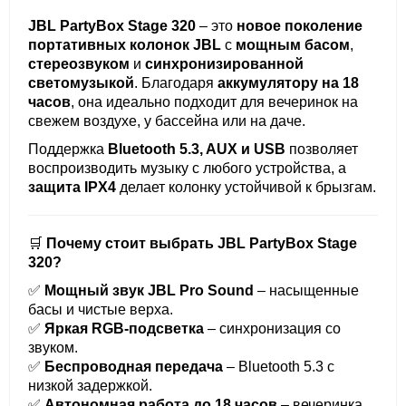
JBL PartyBox Stage 320
– это
новое поколение
портативных колонок JBL
с
мощным басом
,
стереозвуком
и
синхронизированной
светомузыкой
. Благодаря
аккумулятору на 18
часов
, она идеально подходит для вечеринок на
свежем воздухе, у бассейна или на даче.
Поддержка
Bluetooth 5.3, AUX и USB
позволяет
воспроизводить музыку с любого устройства, а
защита IPX4
делает колонку устойчивой к брызгам.
🛒
Почему стоит выбрать JBL PartyBox Stage
320?
✅
Мощный звук JBL Pro Sound
– насыщенные
басы и чистые верха.
✅
Яркая RGB-подсветка
– синхронизация со
звуком.
✅
Беспроводная передача
– Bluetooth 5.3 с
низкой задержкой.
✅
Автономная работа до 18 часов
– вечеринка