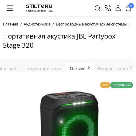
0
Главная
Аудиотехника
Беспроводные акустические системы
П
Портативная акустика JBL Partybox
Stage 320
0
0
Описание
Характеристики
Отзывы
Вопрос - ответ
Хит
Популярный