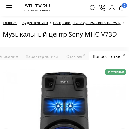
0
Главная
Аудиотехника
Беспроводные акустические системы
М
Музыкальный центр Sony MHC-V73D
0
0
Описание
Характеристики
Отзывы
Вопрос - ответ
Популярный