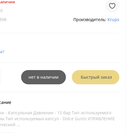
 наличии
10
898
Производитель:
Krups
е?
нет в наличии
Быстрый заказ
сание
и - Капсульная Давление - 15 бар Тип используемого
улы Тип используемых капсул - Dolce Gusto УПРАВЛЕНИЕ
ческий ...