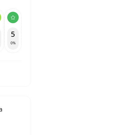
5
0%
a