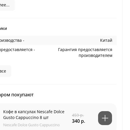
ее...
ики
оизводства -
Китай
предоставляется -
Гарантия предоставляется
производителем
все
аром покупают
Кофе в капсулах Nescafe Dolce
459 р.
Gusto Cappuccino 8 шт
340 р.
Nescafe Dolce Gusto Cappuccino