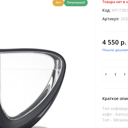
Товара нет в
Хит
Популярный
Код:
KP173B
Артикул:
203
4 550 р.
Нашли дешевл
Краткое опи
Тип кофеварк
кофе - Капс
Тип - Механи