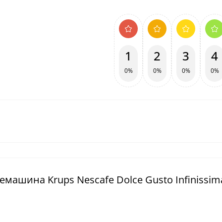
1
2
3
4
0%
0%
0%
0%
емашина Krups Nescafe Dolce Gusto Infinissim