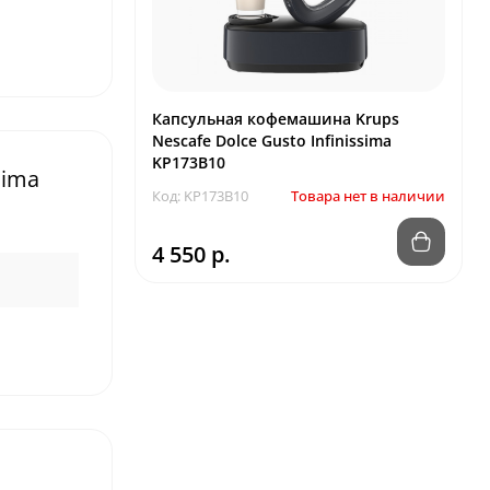
Капсульная кофемашина Krups
Nescafe Dolce Gusto Infinissima
KP173B10
sima
Код: KP173B10
Товара нет в наличии
4 550 р.