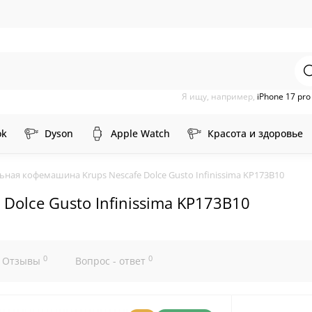
Я ищу, например,
iPhone 17 pr
ok
Dyson
Apple Watch
Красота и здоровье
ьная кофемашина Krups Nescafe Dolce Gusto Infinissima KP173B10
Dolce Gusto Infinissima KP173B10
0
0
Отзывы
Вопрос - ответ