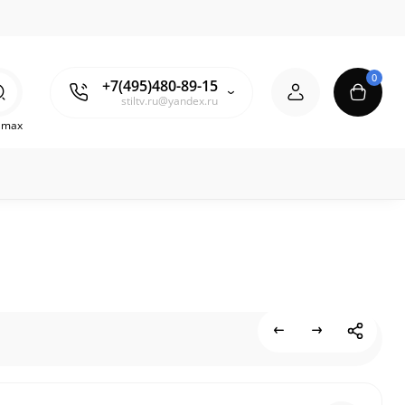
0
+7(495)480-89-15
stiltv.ru@yandex.ru
o max