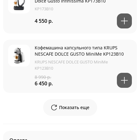
Dolce Gusto Infinissima KP173B10
KP173B10
4 550 р.
Кофемашина капсульного типа KRUPS
NESCAFE DOLCE GUSTO MiniMe KP123B10
KRUPS NESCAFE DOLCE GUSTO MiniMe
KP123B10
8 990 р.
6 450 р.
Показать еще