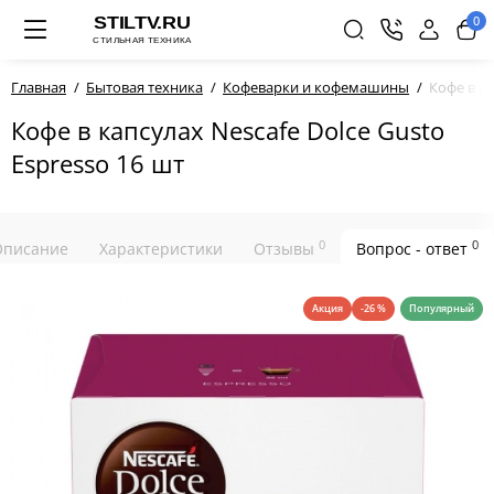
0
Главная
Бытовая техника
Кофеварки и кофемашины
Кофе в ка
Кофе в капсулах Nescafe Dolce Gusto
Espresso 16 шт
0
0
Описание
Характеристики
Отзывы
Вопрос - ответ
Акция
-26 %
Популярный