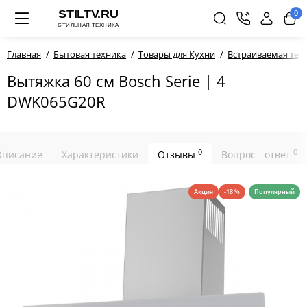
0
Главная
Бытовая техника
Товары для Кухни
Встраиваемая тех
Вытяжка 60 см Bosch Serie | 4
DWK065G20R
0
0
Описание
Характеристики
Отзывы
Вопрос - ответ
Акция
-18 %
Популярный