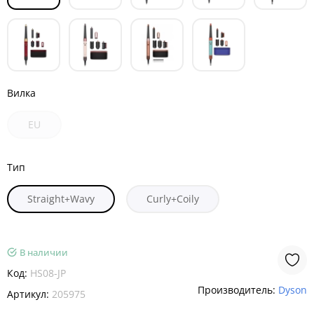
Вилка
EU
Тип
Straight+Wavy
Curly+Coily
В наличии
Код:
HS08-JP
Производитель:
Dyson
Артикул:
205975