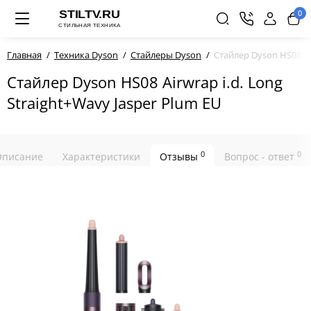
0
Главная
Техника Dyson
Стайлеры Dyson
Стайлер Dyson HS08 Air
Стайлер Dyson HS08 Airwrap i.d. Long
Straight+Wavy Jasper Plum EU
0
0
Описание
Характеристики
Отзывы
Вопрос - ответ