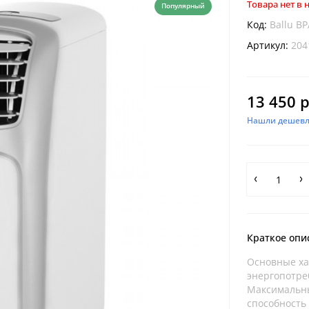
Товара нет в
Популярный
Код:
Ballu B
Артикул:
204
13 450 р
Нашли дешевл
Краткое опи
Основные ха
энергопотре
Максимальны
способность 