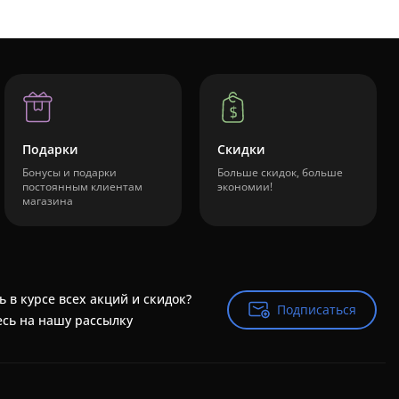
Подарки
Скидки
Бонусы и подарки
Больше скидок, больше
постоянным клиентам
экономии!
магазина
ь в курсе всех акций и скидок?
Подписаться
Подписаться
сь на нашу рассылку