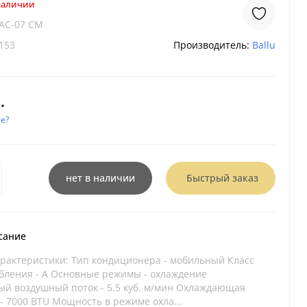
 наличии
PAC-07 CM
153
Производитель:
Ballu
.
е?
нет в наличии
Быстрый заказ
сание
рактеристики: Тип кондиционера - мобильный Класс
бления - A Основные режимы - охлаждение
й воздушный поток - 5.5 куб. м/мин Охлаждающая
- 7000 BTU Мощность в режиме охла...