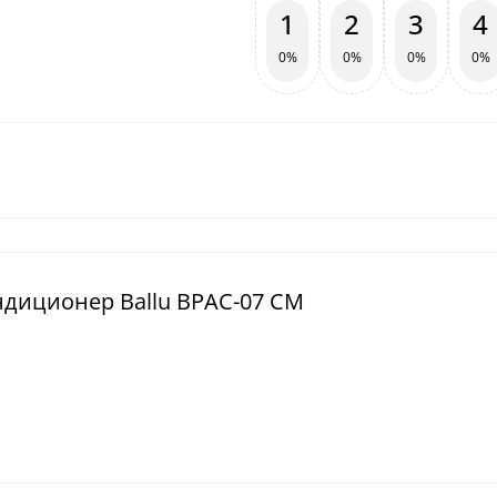
1
2
3
4
0%
0%
0%
0%
ндиционер Ballu BPAC-07 CM