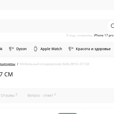
Я ищу, например,
iPhone 17 pr
ok
Dyson
Apple Watch
Красота и здоровье
иционеры
Мобильный кондиционер Ballu BPAC-07 CM
07 CM
0
0
Отзывы
Вопрос - ответ