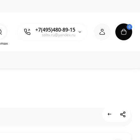
0
+7(495)480-89-15
stiltv.ru@yandex.ru
o max