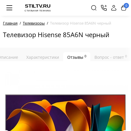
0
Главная
Телевизоры
Телевизор Hisense 85A6N черный
Телевизор Hisense 85A6N черный
0
0
Описание
Характеристики
Отзывы
Вопрос - ответ