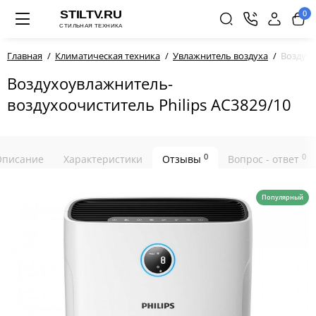
0
Главная
Климатическая техника
Увлажнитель воздуха
Воздухо
Воздухоувлажнитель-
воздухоочиститель Philips AC3829/10
0
0
Описание
Характеристики
Отзывы
Вопрос - ответ
Популярный