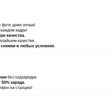
 фото даже ночью!
 каждом кадре!
ери качества
.
очайшем качестве.
 снимки в любых условиях
.
ния
без подзарядки.
т
50% заряда
.
тфон на станцию!