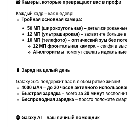
📸 Камеры, которые превращают вас в профи
Каждый кадр – как шедевр!
🔹
Тройная основная камера:
50 МП (широкоугольная)
– детализированные
12 МП (ультраширокая)
– захватите больше в
10 МП (телефото)
–
оптический зум без пот
🔹
12 МП фронтальная камера
– селфи в выс
🔹
AI-алгоритмы
помогут сделать
идеальные
🔋 Заряд на целый день
Galaxy S25 поддержит вас в любом ритме жизни!
🔹
4000 мАч
–
до 20 часов активного использова
🔹
Быстрая зарядка
– всего
за 30 минут
восполни
🔹
Беспроводная зарядка
– просто положите смар
🤖 Galaxy AI – ваш личный помощник