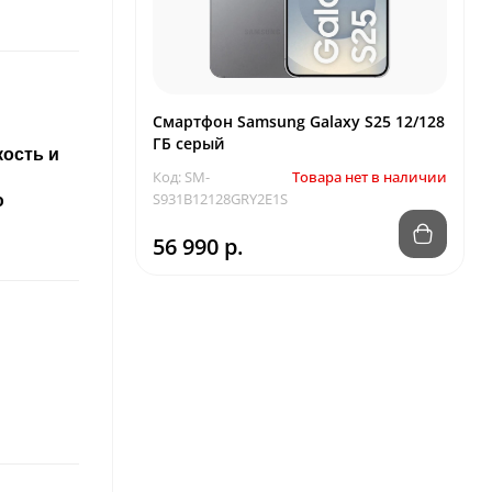
Смартфон Samsung Galaxy S25 12/128
ГБ серый
кость и
Код: SM-
Товара нет в наличии
S931B12128GRY2E1S
ю
56 990 р.