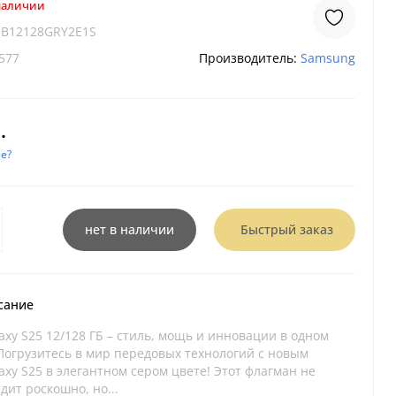
 наличии
1B12128GRY2E1S
577
Производитель:
Samsung
.
е?
нет в наличии
Быстрый заказ
сание
xy S25 12/128 ГБ – стиль, мощь и инновации в одном
 Погрузитесь в мир передовых технологий с новым
xy S25 в элегантном сером цвете! Этот флагман не
дит роскошно, но...