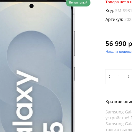
Товара нет в
Популярный
Код:
SM-S93
Артикул:
202
56 990 р
Нашли дешевл
Краткое опи
Samsung Gala
устройстве!
Samsung Gala
только выгля