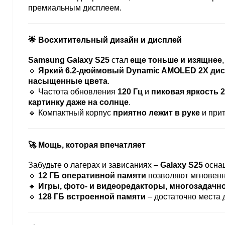
премиальным дисплеем.
🌟 Восхитительный дизайн и дисплей
Samsung Galaxy S25
стал
еще тоньше и изящнее
🔹
Яркий 6.2-дюймовый Dynamic AMOLED 2X ди
насыщенные цвета
.
🔹 Частота обновления
120 Гц
и
пиковая яркость 2
картинку даже на солнце
.
🔹 Компактный корпус
приятно лежит в руке
и прит
🚀 Мощь, которая впечатляет
Забудьте о лагерах и зависаниях –
Galaxy S25
осна
🔹
12 ГБ оперативной памяти
позволяют мгновенн
🔹
Игры, фото- и видеоредакторы, многозадачнос
🔹
128 ГБ встроенной памяти
– достаточно места д