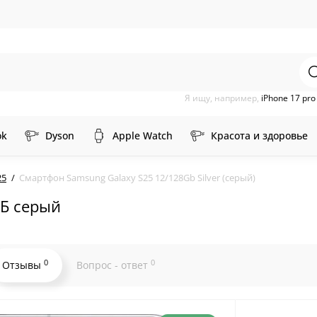
Я ищу, например,
iPhone 17 pr
ok
Dyson
Apple Watch
Красота и здоровье
25
Смартфон Samsung Galaxy S25 12/128Gb Silver (серый)
ГБ серый
0
0
Отзывы
Вопрос - ответ