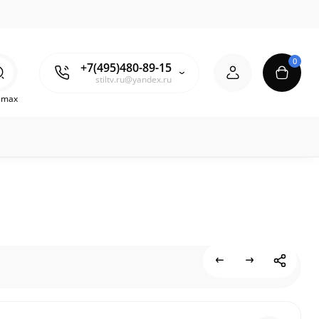
0
+7(495)480-89-15
stiltv.ru@yandex.ru
o max