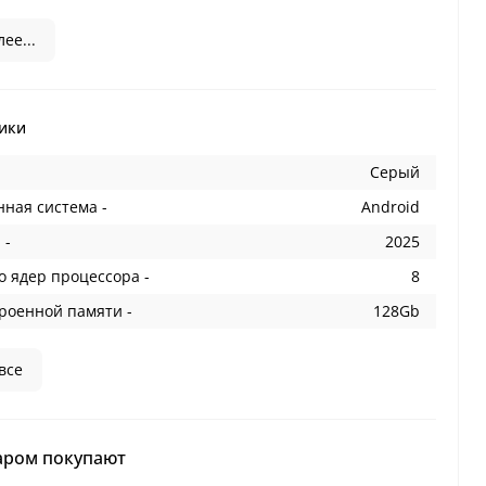
ее...
ики
Cерый
ная система -
Android
 -
2025
о ядер процессора -
8
роенной памяти -
128Gb
все
аром покупают