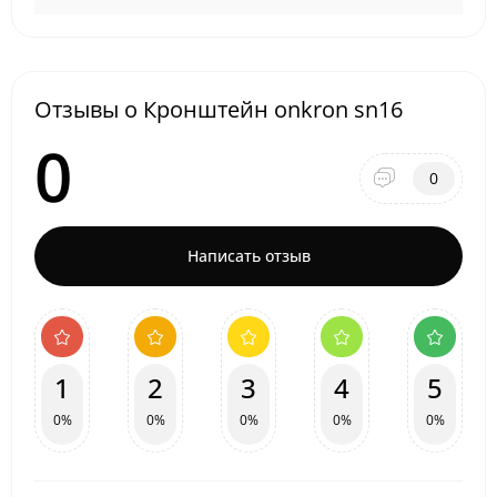
Отзывы о Кронштейн onkron sn16
0
0
Написать отзыв
1
2
3
4
5
0%
0%
0%
0%
0%