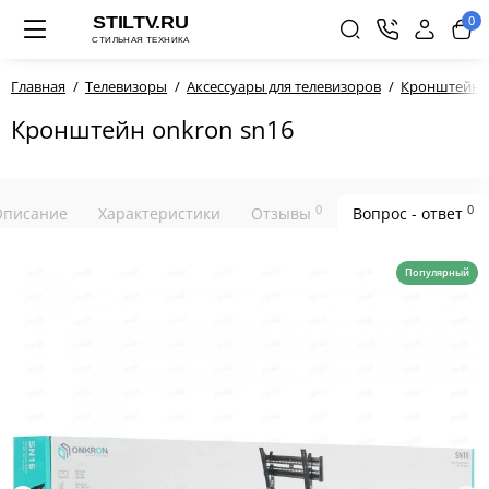
0
Главная
Телевизоры
Аксессуары для телевизоров
Кронштейн
Кронштейн onkron sn16
0
0
Описание
Характеристики
Отзывы
Вопрос - ответ
Популярный