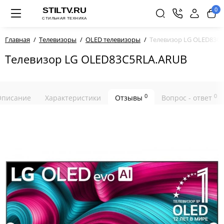
0
Главная
Телевизоры
OLED телевизоры
Телевизор LG OLED83C
Телевизор LG OLED83C5RLA.ARUB
0
0
Описание
Характеристики
Отзывы
Вопрос - ответ