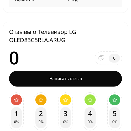
Отзывы о Телевизор LG
OLED83C5RLA.ARUG
0
0
Написать отзыв
1
2
3
4
5
0%
0%
0%
0%
0%