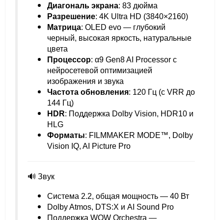
Диагональ экрана
: 83 дюйма
Разрешение
: 4K Ultra HD (3840×2160)
Матрица
: OLED evo — глубокий
черный, высокая яркость, натуральные
цвета
Процессор
: α9 Gen8 AI Processor с
нейросетевой оптимизацией
изображения и звука
Частота обновления
: 120 Гц (с VRR до
144 Гц)
HDR
: Поддержка Dolby Vision, HDR10 и
HLG
Форматы
: FILMMAKER MODE™, Dolby
Vision IQ, AI Picture Pro
🔊 Звук
Система 2.2, общая мощность — 40 Вт
Dolby Atmos, DTS:X и AI Sound Pro
Поддержка WOW Orchestra —