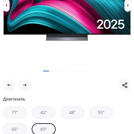
Диагональ
77"
42"
48"
55"
65"
83"