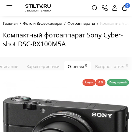
0
Главная
Фото и Видеокамеры
Фотоаппараты
Компактный фото
Компактный фотоаппарат Sony Cyber-
shot DSC-RX100M5A
0
0
Описание
Характеристики
Отзывы
Вопрос - ответ
Акция
-9 %
Популярный