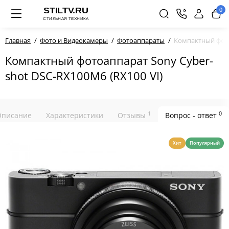
0
Главная
Фото и Видеокамеры
Фотоаппараты
Компактный фото
Компактный фотоаппарат Sony Cyber-
shot DSC-RX100M6 (RX100 VI)
1
0
Описание
Характеристики
Отзывы
Вопрос - ответ
Хит
Популярный