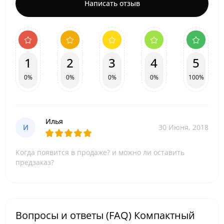
Написать отзыв
1
2
3
4
5
0%
0%
0%
0%
100%
Илья
И
30 Июня, 2018
Когда появится в продаже? и можно ли оставить
предзаказ?
Вопросы и ответы (FAQ) Компактный