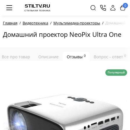
0
Главная
Видеотехника
Мультимедиа-проекторы
Домашний про
Домашний проектор NeoPix Ultra One
0
0
Все про товар
Описание
Отзывы
Вопрос - ответ
Популярный