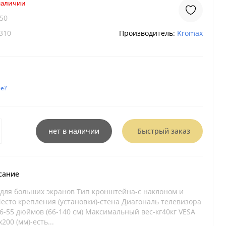
 наличии
-50
310
Производитель:
Kromax
е?
нет в наличии
Быстрый заказ
сание
для больших экранов Тип кронштейна-с наклоном и
есто крепления (установки)-стена Диагональ телевизора
6-55 дюймов (66-140 см) Максимальный вес-кг40кг VESA
200 (мм)-есть...