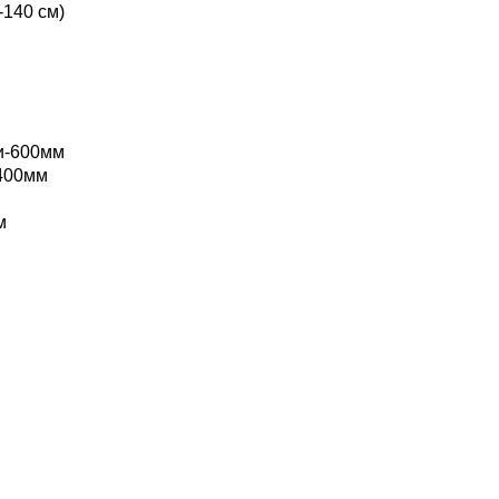
-140 см)
и-600мм
400мм
м