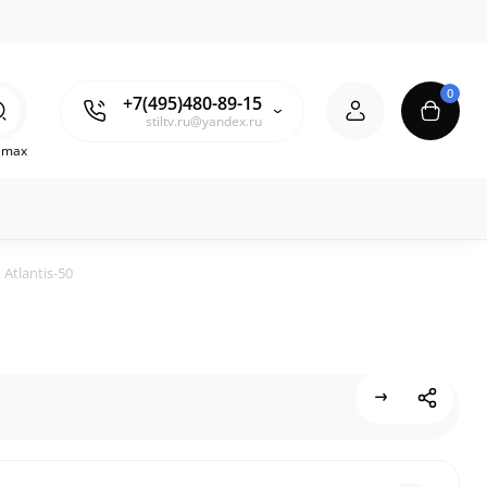
0
+7(495)480-89-15
stiltv.ru@yandex.ru
o max
tlantis-50