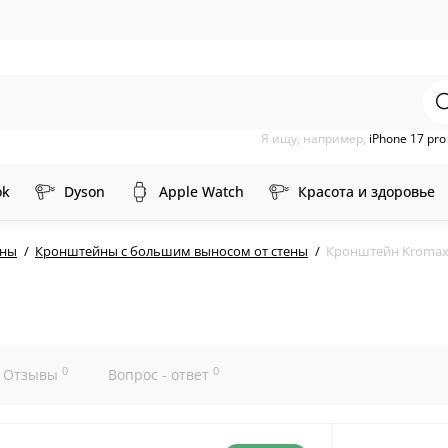
Я ищу, например,
iPhone 17 pr
ok
Dyson
Apple Watch
Красота и здоровье
йны
Кронштейны с большим выносом от стены
Кронштейн Kromax A
0
0
Отзывы
Вопрос - ответ