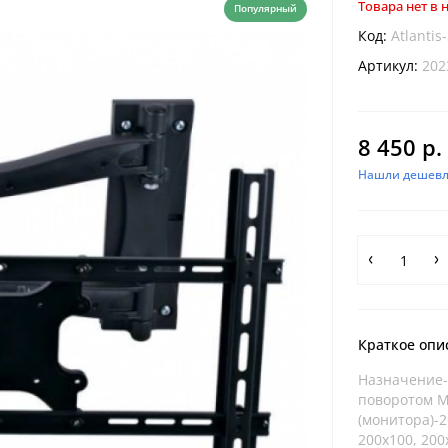
Товара нет в
Популярный
Код:
Atlantis
Артикул:
202
8 450 р.
Нашли дешевл
Краткое опи
Назначение-
поворотом М
(монитора)-2
200x100, 200x