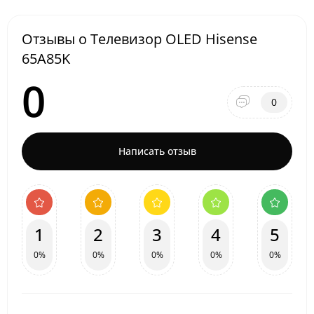
Отзывы о Телевизор OLED Hisense
65A85K
0
0
Написать отзыв
1
2
3
4
5
0%
0%
0%
0%
0%