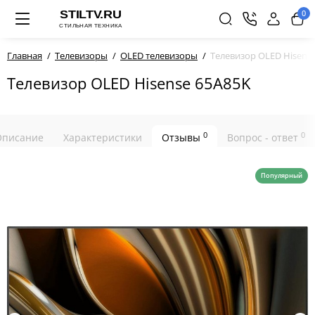
0
Главная
Телевизоры
OLED телевизоры
Телевизор OLED Hisens
Телевизор OLED Hisense 65A85K
0
0
Описание
Характеристики
Отзывы
Вопрос - ответ
Популярный