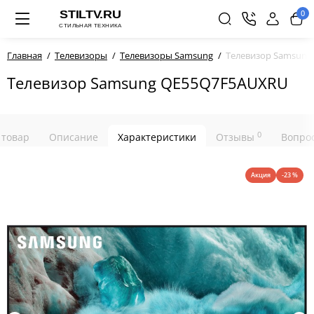
0
Главная
Телевизоры
Телевизоры Samsung
Телевизор Samsun
Телевизор Samsung QE55Q7F5AUXRU
0
 товар
Описание
Характеристики
Отзывы
Вопрос
Акция
-23 %