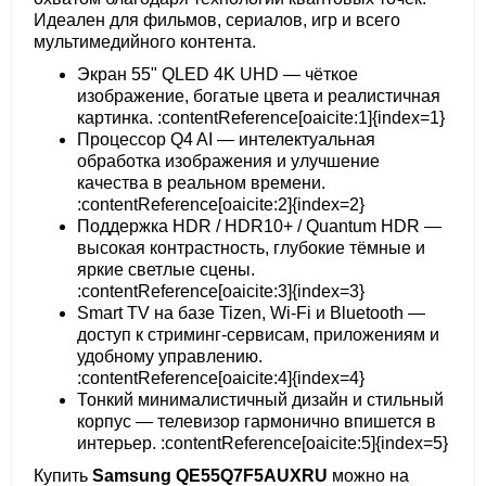
Идеален для фильмов, сериалов, игр и всего
мультимедийного контента.
Экран 55" QLED 4K UHD — чёткое
изображение, богатые цвета и реалистичная
картинка. :contentReference[oaicite:1]{index=1}
Процессор Q4 AI — интелектуальная
обработка изображения и улучшение
качества в реальном времени.
:contentReference[oaicite:2]{index=2}
Поддержка HDR / HDR10+ / Quantum HDR —
высокая контрастность, глубокие тёмные и
яркие светлые сцены.
:contentReference[oaicite:3]{index=3}
Smart TV на базе Tizen, Wi-Fi и Bluetooth —
доступ к стриминг-сервисам, приложениям и
удобному управлению.
:contentReference[oaicite:4]{index=4}
Тонкий минималистичный дизайн и стильный
корпус — телевизор гармонично впишется в
интерьер. :contentReference[oaicite:5]{index=5}
Купить
Samsung QE55Q7F5AUXRU
можно на