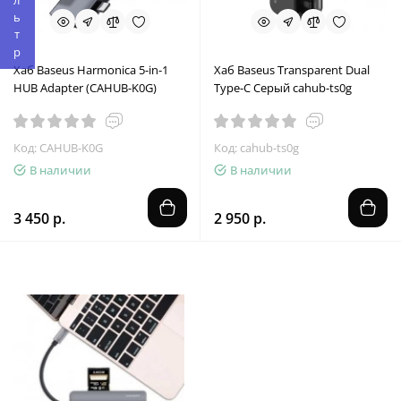
Фильтр
Хаб Baseus Harmonica 5-in-1
Хаб Baseus Transparent Dual
HUB Adapter (CAHUB-K0G)
Type-C Серый cahub-ts0g
Код: CAHUB-K0G
Код: cahub-ts0g
В наличии
В наличии
3 450 р.
2 950 р.