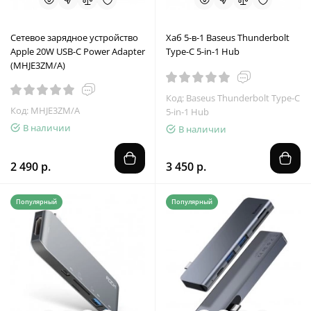
Сетевое зарядное устройство
Хаб 5-в-1 Baseus Thunderbolt
Apple 20W USB-C Power Adapter
Type-C 5-in-1 Hub
(MHJE3ZM/A)
Код: Baseus Thunderbolt Type-C
Код: MHJE3ZM/A
5-in-1 Hub
В наличии
В наличии
2 490 р.
3 450 р.
Популярный
Популярный