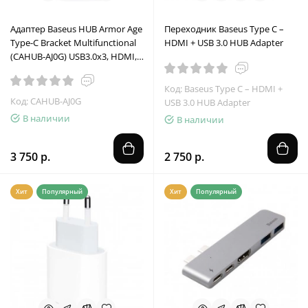
Адаптер Baseus HUB Armor Age
Переходник Baseus Type C –
Type-C Bracket Multifunctional
HDMI + USB 3.0 HUB Adapter
(CAHUB-AJ0G) USB3.0x3, HDMI,
RJ45, Type-Cx3, 3.5
Код: Baseus Type C – HDMI +
Код: CAHUB-AJ0G
USB 3.0 HUB Adapter
В наличии
В наличии
3 750 р.
2 750 р.
Хит
Популярный
Хит
Популярный