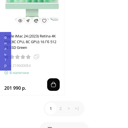
Apple iMac 24 (2023) Retina 4K
Фильтр
M3 (8C CPU, 8C GPU) 16 Гб 512
Гб SSD Green
Код: Z196000E4
В наличии
201 990 р.
1
2
>
>|