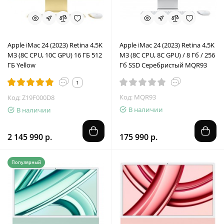
Apple iMac 24 (2023) Retina 4,5K
Apple iMac 24 (2023) Retina 4,5K
M3 (8C CPU, 10C GPU) 16 ГБ 512
M3 (8C CPU, 8C GPU) / 8 Гб / 256
ГБ Yellow
Гб SSD Серебристый MQR93
1
Код: MQR93
Код: Z19F000D8
В наличии
В наличии
2 145 990 р.
175 990 р.
Популярный